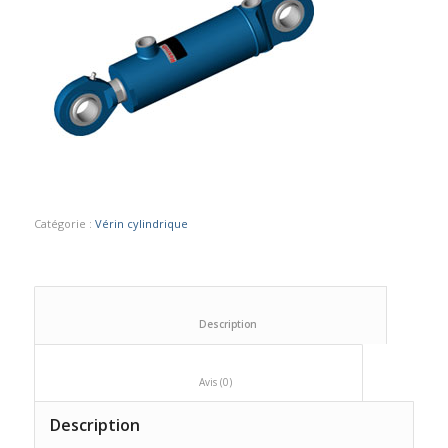
Catégorie :
Vérin cylindrique
						Description					
						Avis (0)					
Description