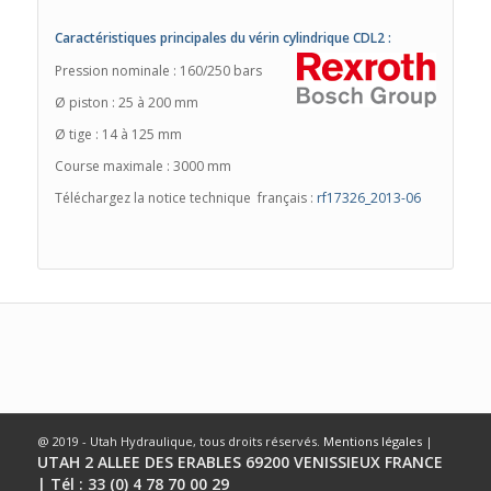
Caractéristiques principales du vérin cylindrique CDL2 :
Pression nominale : 160/250 bars
Ø piston : 25 à 200 mm
Ø tige : 14 à 125 mm
Course maximale : 3000 mm
Téléchargez la notice technique français :
rf17326_2013-06
@ 2019 - Utah Hydraulique, tous droits réservés.
Mentions légales
|
UTAH 2 ALLEE DES ERABLES 69200 VENISSIEUX FRANCE
| Tél : 33 (0) 4 78 70 00 29