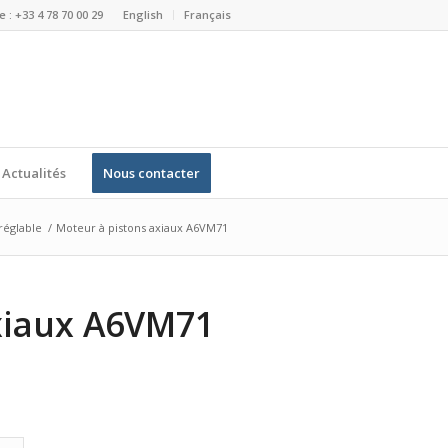
 : +33 4 78 70 00 29
English
Français
Actualités
Nous contacter
réglable
/
Moteur à pistons axiaux A6VM71
xiaux A6VM71