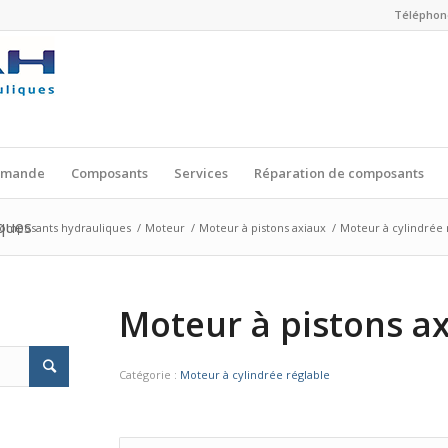
Téléphone
mmande
Composants
Services
Réparation de composants
ques
composants hydrauliques
/
Moteur
/
Moteur à pistons axiaux
/
Moteur à cylindrée 
Moteur à pistons a
Catégorie :
Moteur à cylindrée réglable