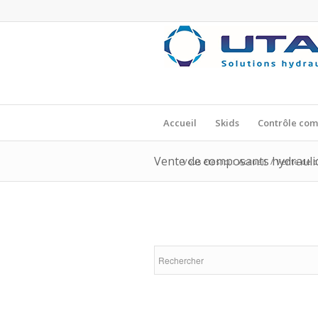
Accueil
Skids
Contrôle co
Vente de composants hydrauli
Vous êtes ici :
Accueil
/
Vente de 