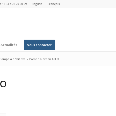
 : +33 4 78 70 00 29
English
Français
Actualités
Nous contacter
Pompe à débit fixe
/
Pompe à piston A2FO
FO