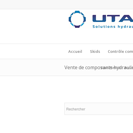
Accueil
Skids
Contrôle co
Vente de composants hydrauli
Vous êtes ici :
Accue