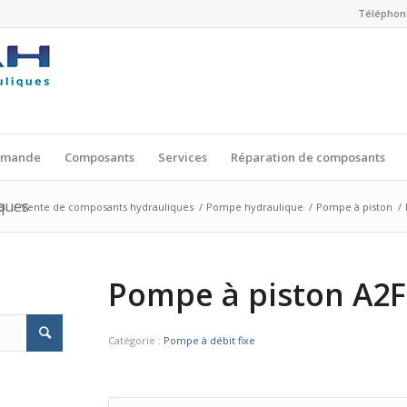
Téléphone
mmande
Composants
Services
Réparation de composants
ques
il
/
Vente de composants hydrauliques
/
Pompe hydraulique
/
Pompe à piston
/
Pompe à piston A2
Catégorie :
Pompe à débit fixe